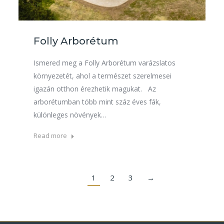
Folly Arborétum
Ismered meg a Folly Arborétum varázslatos
környezetét, ahol a természet szerelmesei
igazán otthon érezhetik magukat. Az
arborétumban több mint száz éves fák,
különleges növények…
Read more
1
2
3
→