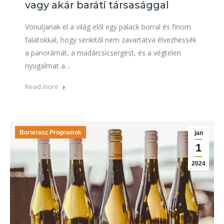
vagy akár baráti társasággal
Vonuljanak el a világ elől egy palack borral és finom
falatokkal, hogy senkitől nem zavartatva élvezhessék
a panorámát, a madárcsicsergést, és a végtelen
nyugalmat a…
Read more
Borterasz Programok
jan
1
2024