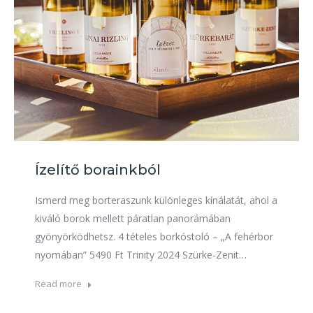
Ízelítő borainkból
Ismerd meg borteraszunk különleges kínálatát, ahol a
kiváló borok mellett páratlan panorámában
gyönyörködhetsz. 4 tételes borkóstoló – „A fehérbor
nyomában” 5490 Ft Trinity 2024 Szürke-Zenit…
Read more