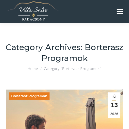
Category Archives:
Borterasz
Programok
Home
Category "Borterasz Programok"
You are here:
Borterasz Programok
júl
13
2026