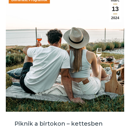
Borterasz Programok
márc
13
2024
Piknik a birtokon – kettesben