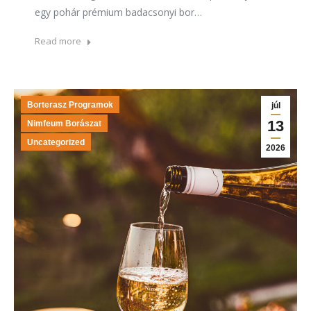
egy pohár prémium badacsonyi bor…
Read more
Borterasz Programok
júl
13
Nimfeum Borászat
Uncategorized
2026