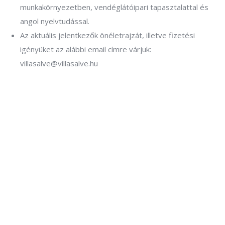
munkakörnyezetben, vendéglátóipari tapasztalattal és
angol nyelvtudással.
Az aktuális jelentkezők önéletrajzát, illetve fizetési
igényüket az alábbi email címre várjuk:
villasalve@villasalve.hu