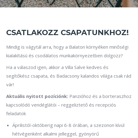
CSATLAKOZZ CSAPATUNKHOZ!
Mindig is vágytál arra, hogy a Balaton környéken minőségi
kialakítású és csodálatos munkakörnyezetben dolgozz?
Ha a válaszod igen, akkor a Villa Salve kedves és
segítőkész csapata, és Badacsony kalandos világa csak rád
vár!
Aktuális nyitott pozíciónk:
Panzióhoz és a borteraszhoz
kapcsolódó vendéglátói – reggeliztető és recepciós
feladatok
Áprilistól-októberig napi 6-8 órában, a szezonon kívül
hétvégenként alkalmi jelleggel, gyönyörű