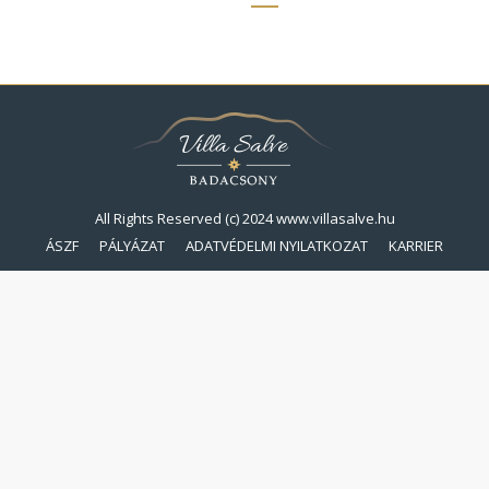
All Rights Reserved (c) 2024 www.villasalve.hu
ÁSZF
PÁLYÁZAT
ADATVÉDELMI NYILATKOZAT
KARRIER