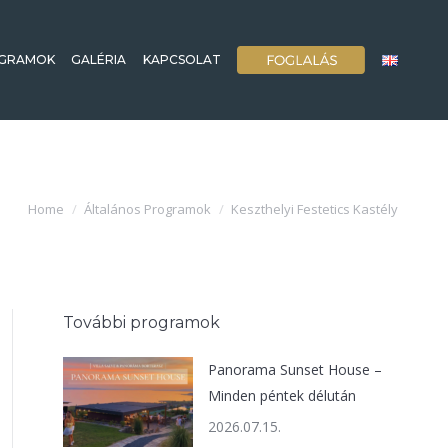
GRAMOK
GALÉRIA
KAPCSOLAT
Home
Általános Programok
Keszthelyi Festetics Kastély
You are here:
További programok
Panorama Sunset House –
Minden péntek délután
2026.07.15.