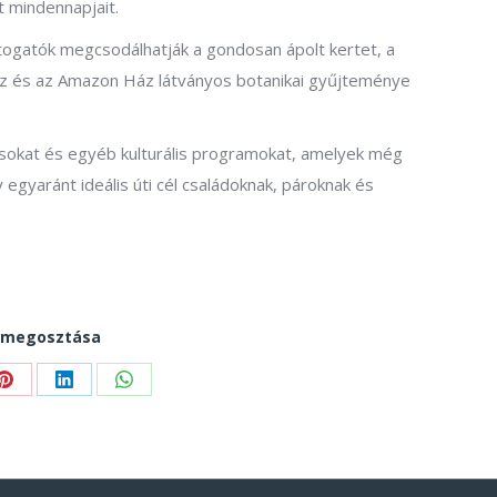
t mindennapjait.
látogatók megcsodálhatják a gondosan ápolt kertet, a
ház és az Amazon Ház látványos botanikai gyűjteménye
ásokat és egyéb kulturális programokat, amelyek még
 egyaránt ideális úti cél családoknak, pároknak és
 megosztása
Share
Share
Share
on
on
on
r
Pinterest
LinkedIn
WhatsApp