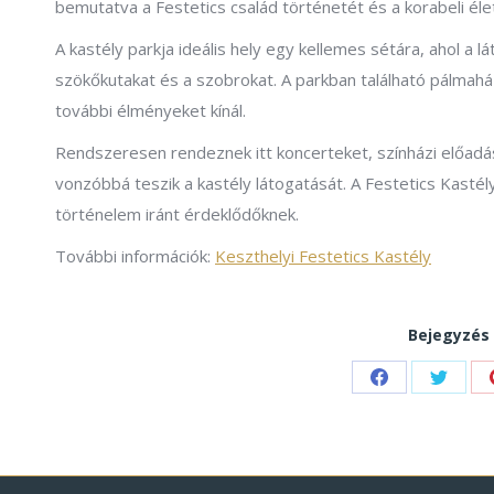
bemutatva a Festetics család történetét és a korabeli éle
A kastély parkja ideális hely egy kellemes sétára, ahol a 
szökőkutakat és a szobrokat. A parkban található pálma
további élményeket kínál.
Rendszeresen rendeznek itt koncerteket, színházi előad
vonzóbbá teszik a kastély látogatását. A Festetics Kastély
történelem iránt érdeklődőknek.
További információk:
Keszthelyi Festetics Kastély
Bejegyzés
Share
Share
on
on
Facebook
Twitte